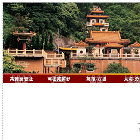
萬德至善社
萬德苑掠影
萬德-西壇
大埔-