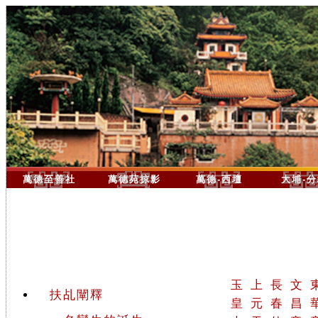
萬德至善社
萬德苑掠影
萬德-西壇
大埔-
玉
上
長
文
扶乩闡釋
皇
元
春
昌