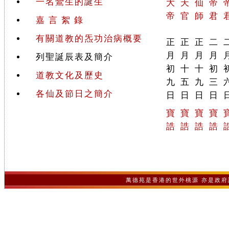
一名鸞生的誕生
大
天
仙
帝
帝
官
師
君
嘉 言 絮 錄
有關道教的炁功治病概要
正
正
正
二
月
月
月
月
列聖誕辰表及簡介
初
十
十
初
道教文化及歷史
九
五
九
三
各仙及節日之簡介
日
日
日
日
寶
寶
寶
寶
誥
誥
誥
誥
萬德苑是香港的世外桃源 亦是政府認可之非