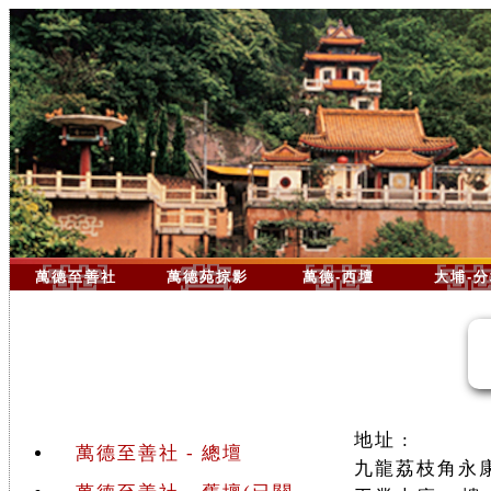
萬德至善社
萬德苑掠影
萬德-西壇
大埔-
地址 :
萬德至善社 - 總壇
九龍荔枝角永康