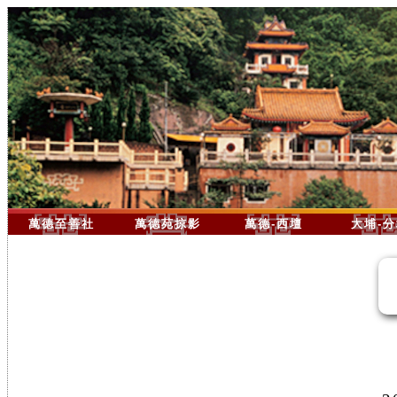
萬德至善社
萬德苑掠影
萬德-西壇
大埔-