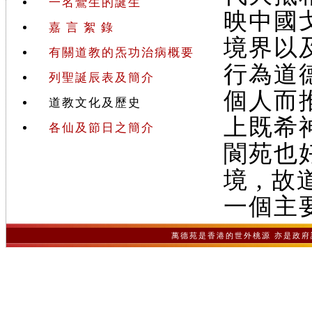
一名鸞生的誕生
映中國
嘉 言 絮 錄
境界以
有關道教的炁功治病概要
行為道德
列聖誕辰表及簡介
個人而推
道教文化及歷史
上既希神
各仙及節日之簡介
閬苑也好
境 ,
一個主要
萬德苑是香港的世外桃源 亦是政府認可之非