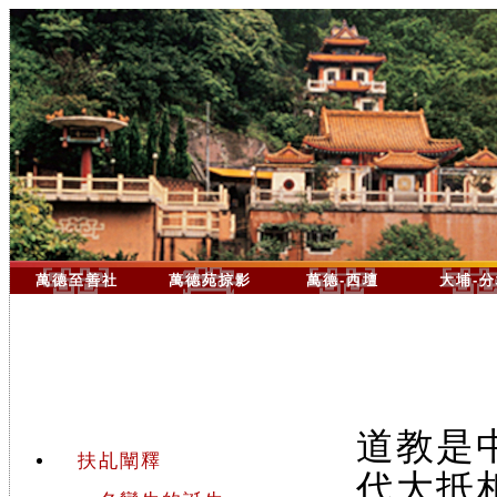
萬德至善社
萬德苑掠影
萬德-西壇
大埔-
道教是
扶乩闡釋
代大抵相