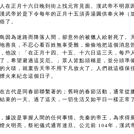
人在正月十六日晚到街上找元宵見面。漢武帝不明原
漢武帝於是下令每年的正月十五須弄湯圓供奉火神（
俗了。
鳥因為迷路而降落人間，卻意外的被獵人給射死了。
地善良，不忍心看百姓無辜受難，偷偷地把這個消息
，他說：「在正月十四、十五、十六日這三天，每戶
了，希望避過這災厄。」眾人皆點頭稱是，並分頭準
的火燄，就稟告天帝不用下凡放火了。人們就這樣保
煙火來紀念這個日子。
在古代是同春節聯繫著的；舊時的春節活動，通常從
結束的一天。過了這天，一切生活又如平日一樣正常
，據說是掌握人間的任何事情。先秦的帝王，為求得
燈火明亮，祭祀儀式通宵達旦。公元前 104年，漢