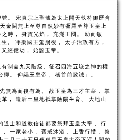
聖號。 宋真宗上聖號為太上開天執符御歷含
昊天金闕無上至尊自然妙有彌羅至尊玉皇上
之時， 身寶光焰， 充滿王國。 幼而敏
眾生。 凈樂國王駕崩後， 太子治政有方，
 又經億劫， 始證玉帝。
玉皇有制命九天階級、征召四海五嶽之神的權
公卿。 仰謁玉皇帝， 稽首前致誠」。
 先無為而後有為。 故玉皇為三才主宰， 掌
革， 遣后土皇地衹掌陰陽生育、 大地山
的道士和道教信徒都要祭拜玉皇大帝， 行
， 一家老小， 齋戒沐浴， 上香行禮， 祭
 十二月二十五日傳稱是玉皇大帝下巡人間的