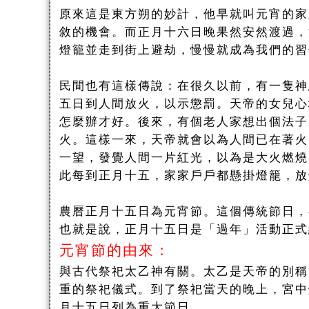
原來這是東方朔的妙計，他早就叫元宵的家
敘的機會。而正月十六日晚果然安然渡過，
燈籠並走到街上避劫，慢慢就成為我們的習
民間也有這樣傳說：在很久以前，有一隻神
五日到人間放火，以示懲罰。天帝的女兒心
怎麼辦才好。後來，有個老人家想出個法子
火。這樣一來，天帝就會以為人間已在著火
一望，發覺人間一片紅光，以為是大火燃燒
此每到正月十五，家家戶戶都懸掛燈籠，放
農曆正月十五日為元宵節。這個傳統節日，
也就是說，正月十五日是「過年」活動正式
元宵節的由來：
與古代祭祀太乙神有關。太乙是天帝的別稱
重的祭祀儀式。到了祭祀當天的晚上，宮中
月十五日列為重大節日。