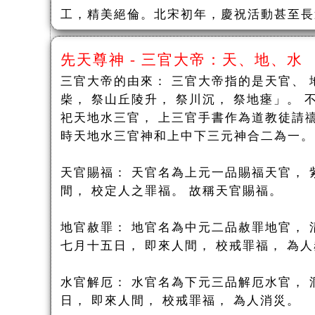
工，精美絕倫。北宋初年，慶祝活動甚至長
先天尊神 - 三官大帝：天、地、水
三官大帝的由來： 三官大帝指的是天官、 
柴， 祭山丘陵升， 祭川沉， 祭地瘞」。
祀天地水三官， 上三官手書作為道教徒請禱
時天地水三官神和上中下三元神合二為一。
天官賜福： 天官名為上元一品賜福天官， 
間， 校定人之罪福。 故稱天官賜福。
地官赦罪： 地官名為中元二品赦罪地官， 
七月十五日， 即來人間， 校戒罪福， 為
水官解厄： 水官名為下元三品解厄水官， 
日， 即來人間， 校戒罪福， 為人消災。