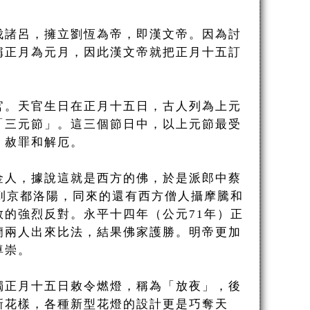
伐諸呂，擁立劉恆為帝，即漢文帝。因為討
稱正月為元月，因此漢文帝就把正月十五訂
官。天官生日在正月十五日，古人列為上元
「三元節」。這三個節日中，以上元節最受
、赦罪和解厄。
金人，據說這就是西方的佛，於是派郎中蔡
到京都洛陽，同來的還有西方僧人攝摩騰和
的強烈反對。永平十四年（公元71年）正
蘭兩人出來比法，結果佛家護勝。明帝更加
尊崇。
獨正月十五日敕令燃燈，稱為「放夜」，後
新花樣，各種新型花燈的設計更是巧奪天