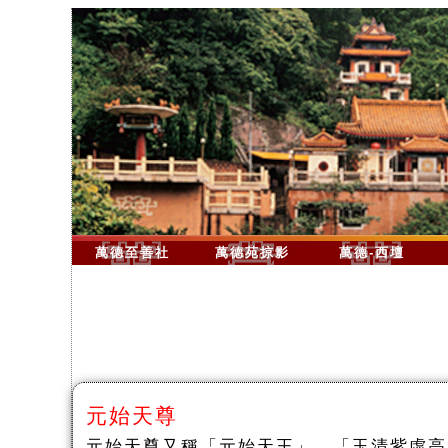
萬德至善社
萬德苑掠影
萬德-西壇
元始天尊
元始天尊又稱「元始天王」、「玉清紫虛高