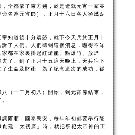
因，全都依了東方朔，於是造就元宵一家團
並命名為元宵節），正月十六日各人須燃點
天帝知道後十分震怒，就下令天兵於正月十
告訴了人們。人們聽到這個消息，嚇得不知
人家都在家裏掛起紅燈籠、點爆竹、放煙
備去了。到了正月十五這天晚上，天兵往下
住了生命及財產。為了紀念這次的成功，從
臘八（十二月初八）開始，到元宵節結束，
了。
風調雨順，國泰民安，每年年初都要舉行隆
武帝創建「太初曆」時，就把祭祀太乙神的正