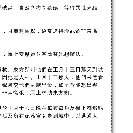
以破禁，自然會盡享歡娛，等待異性來結
任，且風趣幽默，經常逗得漢武帝非常高
見，馬上安慰她並答應替她想辦法。
解救。東方朔叫他們在正月十三日那天到城
，因她是火神。正月十三那天，他們果然看
把錦囊交他們呈獻皇帝，如皇帝能想出辦
，非常慌張，馬上求助東方朔。
後於正月十六日晚在每家每戶及街上都燃點
皇后及所有妃嬪宮女走到城中，以逃過大