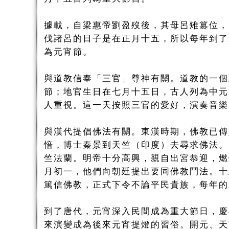
據載，自梁惠帝劉盈歿後，其母呂雉篡位，
伐諸呂的日子是在正月十五，所以每年到了
為元宵節。
與道教信奉「三官」尊神有關。道教的一個
節；地官生日在七月十五日，古人列為中元
人重視。這一天按照三官的愛好，演奏音樂
與漢代提倡佛法有關。東漢時期，佛教已傳
愔，博士秦景到天竺（印度）去尋求佛法。
竺法蘭。明帝十分高興，親自出宮恭迎，燃
月初一，他們向朝廷提出要同佛教鬥法。十
篤信佛教，正式下令不論平民貴族，每年的
到了唐代，元宵深入民間成為重大節日，慶
來演變成為後來元宵提燈的習俗。開元、天