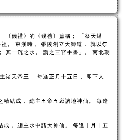
。 《儀禮》的《覲禮》篇稱； 「祭天燔
祭祖。 東漢時， 張陵創立天師道， 就以祭
； 其一沉之水。 謂之三官手書」。 南北朝
主諸天帝王。 每逢正月十五日， 即下人
之精結成， 總主五帝五嶽諸地神仙。 每逢
結成， 總主水中諸大神仙。 每逢十月十五