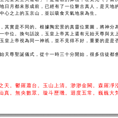
地日月都未形成前，已經有了一位磐古真人，是天地
中心之上的玉京山，並以吸食天氣地泉為生。
，其實是不同的。根據陶宏景的真靈位業圖，將神分
一中位。換句話說，玉皇上帝其上還有元始天尊與太
玉皇上帝視為同一神祇，並不見得不好，重要的是是
始天尊聖誕儀式，從十一時三十分開始，很多信徒都
之天。鬱羅蕭台。玉山上清。渺渺金闕。森羅凈
仙真。無央數眾。璇斗歷璣。迴度五常。巍巍大