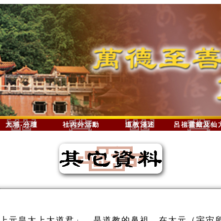
大埔-分壇
社內外活動
道教淺述
呂祖靈籤及仙
上元皇太上大道君」，是道教的鼻祖，在太元（宇宙