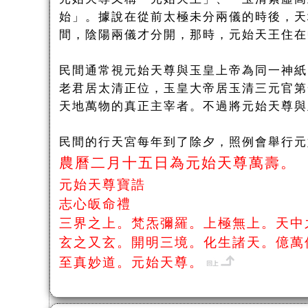
始」。據說在從前太極未分兩儀的時後，天
間，陰陽兩儀才分開，那時，元始天王住在
民間通常視元始天尊與玉皇上帝為同一神紙
老君居太清正位，玉皇大帝居玉清三元官第
天地萬物的真正主宰者。不過將元始天尊與
民間的行天宮每年到了除夕，照例會舉行元
農曆二月十五日為元始天尊萬壽。
元始天尊寶誥
志心皈命禮
三界之上。梵炁彌羅。上極無上。天中
玄之又玄。開明三境。化生諸天。億萬
至真妙道。元始天尊。