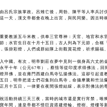
由呂氏宗族掌政。呂雉亡後，周勃、陳平等人率兵討
這一天，漢文帝都會在晚上出宮，與民同樂。因古時
重要教派五斗米教，供奉三官尊神：天官、地官和水
節；水官生日在十月十五日，古人列為下元節，合稱
，張掛彩燈，人們成群結隊上街觀賞花燈，祈求賜福
入中國。有次，明帝劉莊在夢中見到一個身高六丈的
永平十年（公元67年），蔡愔等從印度求得佛法，回
燈拜佛，並在雍門西建白馬寺弘揚佛法。這卻引起道教
五日，明帝把道士們召集到白馬寺，命攝摩騰和竺法
正月十五日，一律要在夜間張燈結綵，表示對佛法的
祝活動持續三天三夜，當時的城市還是實行宵禁，唯
寶年間，連皇帝都不惜巨資搭建燈輪、燈樹、燈樓等