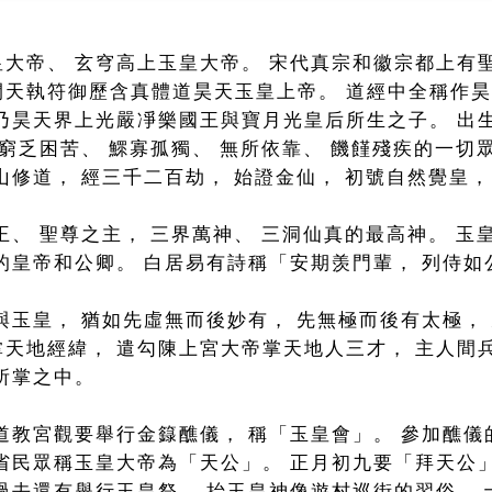
皇大帝、 玄穹高上玉皇大帝。 宋代真宗和徽宗都上有
開天執符御歷含真體道昊天玉皇上帝。 道經中全稱作
乃昊天界上光嚴凈樂國王與寶月光皇后所生之子。 出生
施窮乏困苦、 鰥寡孤獨、 無所依靠、 饑饉殘疾的一切
山修道， 經三千二百劫， 始證金仙， 初號自然覺皇，
王、 聖尊之主， 三界萬神、 三洞仙真的最高神。 
的皇帝和公卿。 白居易有詩稱「安期羡門輩， 列侍如
與玉皇， 猶如先虛無而後妙有， 先無極而後有太極，
天地經緯， 遣勾陳上宮大帝掌天地人三才， 主人間兵
所掌之中。
道教宮觀要舉行金籙醮儀， 稱「玉皇會」。 參加醮儀
省民眾稱玉皇大帝為「天公」。 正月初九要「拜天公」
方過去還有舉行玉皇祭， 抬玉皇神像遊村巡街的習俗。