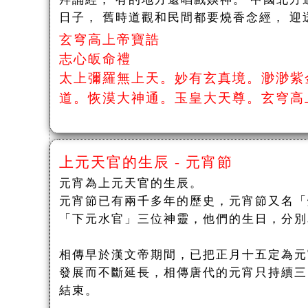
日子， 舊時道觀和民間都要燒香念經， 迎
玄穹高上帝寶誥
志心皈命禮
太上彌羅無上天。妙有玄真境。渺渺紫
道。恢漠大神通。玉皇大天尊。玄穹高
上元天官的生辰 - 元宵節
元宵為上元天官的生辰。
元宵節已有兩千多年的歷史，元宵節又名「
「下元水官」三位神靈，他們的生日，分別
相傳早於漢文帝期間，已把正月十五定為元
發展而不斷延長，相傳唐代的元宵只持續三
結束。