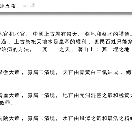
達五夜。
地官和水官。 中國上古就有祭天、 祭地和祭水的禮儀
 不過， 上古祭祀天地水是皇帝的權利， 庶民百姓只能
治病的方法。 「其一上之天， 著山上； 其一埋之地
紫微大帝， 隸屬玉清境。 天官由青黃白三氣結成， 總
清虛大帝， 隸屬上清境。 地官由元洞混靈之氣和極黃
人赦罪。
洞陰大帝， 隸屬玉清境。 水官由風澤之氣和晨浩之精