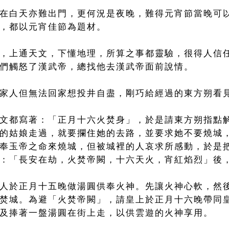
在白天亦難出門，更何況是夜晚，難得元宵節當晚可
，都以元宵佳節為題材。
，上通天文，下懂地理，所算之事都靈驗，很得人信
們觸怒了漢武帝，總找他去漢武帝面前說情。
家人但無法回家想投井自盡，剛巧給經過的東方朔看
文都寫著：「正月十六火焚身」，於是請東方朔指點
的姑娘走過，就要攔住她的去路，並要求她不要燒城
奉玉帝之命來燒城，但被城裡的人哀求所感動，於是
：「長安在劫，火焚帝闕，十六天火，宵紅焰烈」後
人於正月十五晚做湯圓供奉火神。先讓火神心軟，然
焚城。為避「火焚帝闕」，請皇上於正月十六晚帶同
及捧著一盤湯圓在街上走，以供雲遊的火神享用。