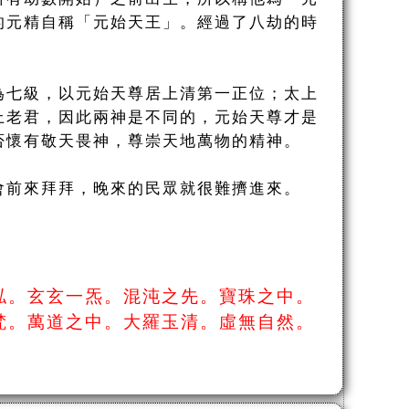
的元精自稱「元始天王」。經過了八劫的時
為七級，以元始天尊居上清第一正位；太上
上老君，因此兩神是不同的，元始天尊才是
否懷有敬天畏神，尊崇天地萬物的精神。
會前來拜拜，晚來的民眾就很難擠進來。
泓。玄玄一炁。混沌之先。寶珠之中。
梵。萬道之中。大羅玉清。虛無自然。