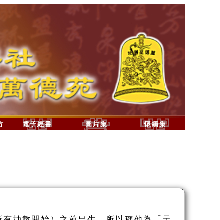
方
電子經書
圖片集
懷緬集
所有劫數開始）之前出生，所以稱他為「元