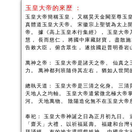
玉皇大帝的來歷 ：
玉皇大帝簡稱玉皇， 又稱昊天金闕至尊玉
真體道玉皇大天帝。 宋徽宗上聖號為太上
帝。 據《高上玉皇本行集經》， 玉皇大帝
慧， 長而慈仁， 將國中庫藏財寶， 盡散
告敕大臣， 俯含眾生， 遂捨國赴普明香岩
萬神之帝： 玉皇大帝是諸天之帝、 仙真之
力。 萬神都列班隨侍其左右， 猶如人世間
總執天道： 玉皇大帝是三清之化身。 三清
天地人之均軸。 玉皇大帝遣紫微北極大帝掌
河。 天地萬物、 陰陽造化無不在玉皇大帝
奉祀： 玉皇大帝神誕之日為正月初九日。 
「齋天」大禮， 以祈福延壽。 福建和台灣
拜誦經， 有的地方還唱戲娛神。 中國北