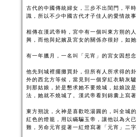
古代的中國傳統婦女，三步不出閨門，平時
識，所以不少中國古代才子佳人的愛情故事
相傳在漢武帝時，宮中有一個叫東方朔的人
興，而他與妃嬪及宮女的關係亦很好，如她
有一年臘月，一名叫「元宵」的宮女因想念
他先到城裡擺攤買卦，但所有人所求得的卦
外的西北方等候，當見到一個穿紅衣騎灰驢
到那姑娘，於是懇求她不要燒城，姑娘說是
法，她就不燒城了。漢武帝看到錦囊上寫著
東方朔說，火神是喜歡吃湯圓的，叫全城的
紅色的燈籠，用以瞞騙玉帝，讓他以為火已
難，另命元宵提著一紅燈寫著「元宵」二字