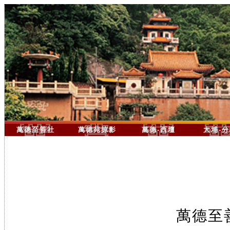
萬德至善社
萬德苑掠影
萬德-西壇
大埔-
萬德至善