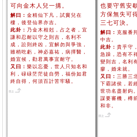
可向金木人兒一搆。
也要守舊安
方保無失可
解曰：
金精仙下凡，試竇兒在
三七可決。
樓，後登仙界亦吉。
此卦：
乃金木相尅，占之者，宜
解曰：
克服番
謙和忍耐以守之則吉，名利不
中吉。
成，訟則終凶，宜解勿與爭強，
此卦：
貴乎守
雖稍吃虧，神必嘉祐，病擇醫，
急躁，恐有不
婚宜候，勸君萬事宜耐守。
變則吉，名利
又曰：
樂以忘憂，世人只知名和
瘳，婚未就。
利，碌碌茫茫徒自勞，福份如君
又曰：
三勝三
終自得，何須百計苦牢騷。
下霸諸侯，若
世功名盡射鈎
謀要審機，樽
和非。