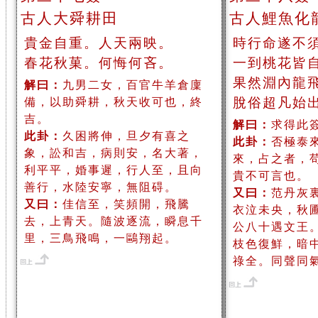
古人大舜耕田
古人鯉魚化
貴金自重。人天兩映。
時行命遂不
春花秋菓。何悔何吝。
一到桃花皆
果然淵內龍
解曰：
九男二女，百官牛羊倉廩
脫俗超凡始
備，以助舜耕，秋天收可也，終
吉。
解曰：
求得此
此卦：
久困將伸，旦夕有喜之
此卦：
否極泰
象，訟和吉，病則安，名大著，
來，占之者，
利平平，婚事遲，行人至，且向
貴不可言也。
善行，水陸安寧，無阻碍。
又曰：
范丹灰
又曰：
佳信至，笑頻開，飛騰
衣泣未央，秋
去，上青天。隨波逐流，瞬息千
公八十遇文王
里，三鳥飛鳴，一鷗翔起。
枝色復鮮，暗
祿全。同聲同