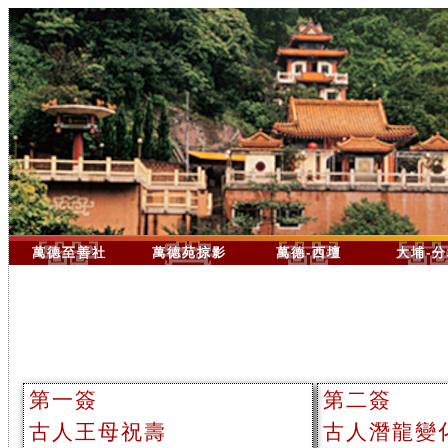
萬德至善社
萬德苑掠影
萬德-西壇
大埔-
第一簽
第二簽
古人王母祝壽
古人潛龍變