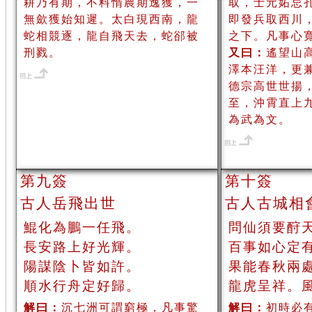
耕乃有期，不料惰農期逸獲，一
取，士元妬忌
無歛獲始知遲。太白現西南，龍
即發兵取西川
蛇相競逐，龍自飛天去，蛇郤被
之下。凡事心
刑戮。
又曰：
遙望山
澤本汪洋，更
德宗高世世揚
至，沖霄直上
為武為文。
第九簽
第十簽
古人岳飛出世
古人古城相
鯤化為鵬一任飛。
問仙須要酧
長安路上好光輝。
百事如心定
陽謀陰卜皆如許。
果能春秋兩
順水行舟定好歸。
龍虎呈祥。
解曰：
沉七洲可謂窮極，凡事驚
解曰：
初時必