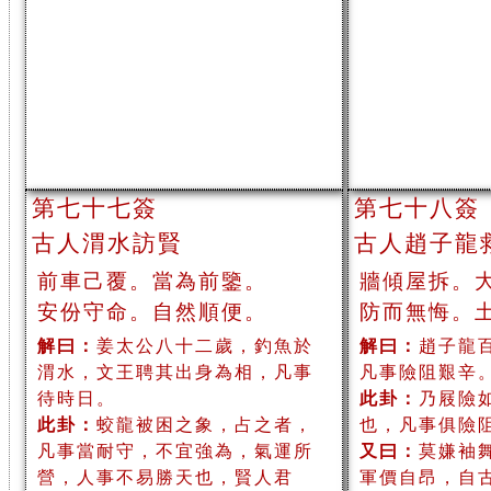
第七十七簽
第七十八簽
古人渭水訪賢
古人趙子龍
前車己覆。當為前鑒。
牆傾屋拆。
安份守命。自然順便。
防而無悔。
解曰：
姜太公八十二歲，釣魚於
解曰：
趙子龍
渭水，文王聘其出身為相，凡事
凡事險阻艱辛
待時日。
此卦：
乃屐險
此卦：
蛟龍被困之象，占之者，
也，凡事俱險
凡事當耐守，不宜強為，氣運所
又曰：
莫嫌袖
營，人事不易勝天也，賢人君
軍價自昂，自