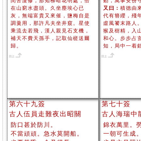
閏苦虔修，那知柳暗花明處，恰
動，萬事安份
在山窮水盡頭。久坐塵埃心已
又曰：
積德由
灰，無端富貴又來催，鹽梅自是
代有簪纓，殘
調羹用，那許凡夫坐井窺。星使
虛風饕末路人
乘流去若飛，漢人親見石支機，
猴及樹精，入
補天不費天孫手，記取仙槎送爾
和心。步步占
歸。
知，局中一着
第六十九簽
第七十簽
古人伍員走難夜出昭關
古人海瑞中
防口甚於防川。
錦衣萬里。
不當頑頑。急水莫開船。
一朝可生成