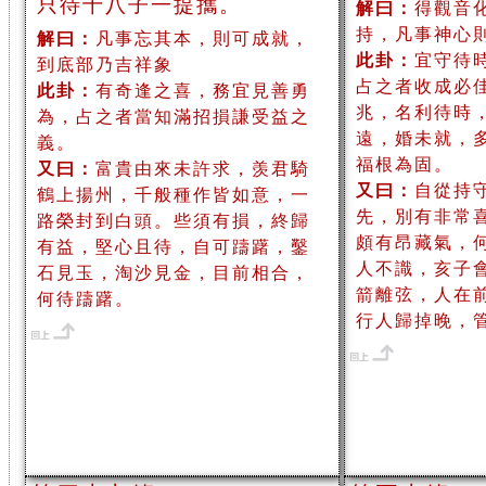
只待十八子一提攜。
解曰：
得觀音
持，凡事神心
解曰：
凡事忘其本，則可成就，
此卦：
宜守待
到底部乃吉祥象
占之者收成必
此卦：
有奇逢之喜，務宜見善勇
兆，名利待時
為，占之者當知滿招損謙受益之
遠，婚未就，
義。
福根為固。
又曰：
富貴由來未許求，羡君騎
又曰：
自從持
鶴上揚州，千般種作皆如意，一
先，別有非常
路榮封到白頭。些須有損，終歸
頗有昂藏氣，
有益，堅心且待，自可躊躇，鑿
人不識，亥子
石見玉，淘沙見金，目前相合，
箭離弦，人在
何待躊躇。
行人歸掉晚，