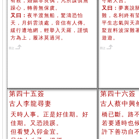
有救，婚姻非良偶，凡所謀慎無
守耐大吉。
躁心，轉善無保虞。
又曰：
夢裏說
又曰：
夜半渡無船，驚濤恐怕
難，名利終有
天，月斜雲淡處，音信有人傳。
平生志氣與天
緩行遭地網，輕擧入天羅，謹慎
鰲豈料波深難
方為上，履冰莫過河。
遊遊。
第四十五簽
第四十六簽
古人李龍尋妻
古人蔡中興
天時人事。正是好佳期。好
橋已斷。路
佳期。又恐蹺蹊。
若要通時也
但看雙入卯金宜。
許下善功自