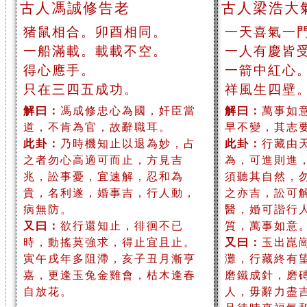
古人馮誠修告老
古人梁浩大
猪鼠相合。卯酉相同。
一天喜氣一
一船滿載。載載不空。
一人有慶皆
得心應手。
一箭中紅心
只在三四五成功。
祥風生四壁
解曰：
馮成修忠心為國，奸臣當
解曰：
萬事如
道，不肯為官，故辭職耳。
早不變，其志
此卦：
乃時機知止以退為妙，占
此卦：
行藏由
之者勿心高適可而止，方見吉
為，可進則進
兆，訟事憂，宜速解，忍和為
須聽其自然，
貴，名利遂，婚事吉，行人動，
之亦吉，訟可
病無防。
醫，婚可諧行
又曰：
欲行還知止，徘徊不已
質，萬事如意
時，動搖莫強求，得止宜且止。
又曰：
玉出崑
寅午戌年多阻滯，亥子丑月漸亨
灘，行藏終有
嘉，更逢玉兔金雞會，枯木逢春
磨鐵成針，磨
自放花。
人，毋辭力盡