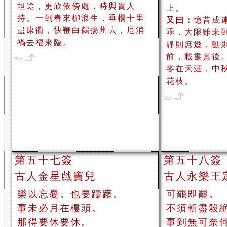
坦途，更欣依傍處，時與貴人
上。
持。一到春來柳浪生，垂楊十里
又曰：
憶昔成
盡康衢，快鞭白鶴揚州去，厄消
乖，大限雖未
禍去福來臨。
靜則庶幾，勳
前，載疐其後
零在天涯，中
花枝。
第五十七簽
第五十八簽
古人金星戲竇兒
古人永樂王
樂以忘憂。也要躊躇。
可罷即罷。
事未必月在樓頭。
不須斬盡殺
那得要休要休。
事到無可奈