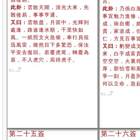
吉。
此卦：
雲散天開，清光大來，先
此卦：
乃係白
難後易，事事亨通。
事宜勉力進修
又曰：
雲散盡，月當中，光輝到
成，病自癒，
處逢，路途逢水順，千里快如
貴，家道成，
風。一紙照文火急催，奉行員役
仁，方見百事
迅風雷，雖然目下多驚恐，保汝
又曰：
豹變成
平安去復回。若覆虎尾，轉憂為
來，白手成富
喜，不入虎穴，焉得虎子。
空空空，火裏
厚，那怕雪和
爭一刻，月盈
何以立命，急
第二十五簽
第二十六簽