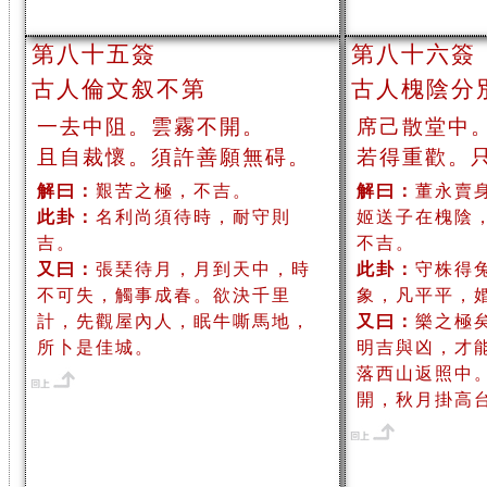
第八十五簽
第八十六簽
古人倫文叙不第
古人槐陰分
一去中阻。雲霧不開。
席己散堂中
且自裁懷。須許善願無碍。
若得重歡。
解曰：
艱苦之極，不吉。
解曰：
董永賣
此卦：
名利尚須待時，耐守則
姬送子在槐陰
吉。
不吉。
又曰：
張琹待月，月到天中，時
此卦：
守株得
不可失，觸事成春。欲決千里
象，凡平平，
計，先觀屋內人，眠牛嘶馬地，
又曰：
樂之極
所卜是佳城。
明吉與凶，才
落西山返照中
開，秋月掛高