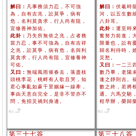
解曰：
凡事務須力忍，不可強
解曰：
伏羲時
為，自有吉兆，訟莫爭，病有
河，以五生數
危，名利莫貪求，行人尚有阻，
八卦耳。
宜修善神加佑。
此卦：
運至時
此卦：
乃失所無依之兆，占者務
奮努力前進，
當力忍，事不可強為，自有吉祥
限量也，訟有
之兆，訟莫爭，病有危，名與利
歸名利待時，
莫貪求，行人尚有阻，宜修養神
災愁。
可佑。
又曰：
一二三
又曰：
無端風雨催春去，落盡枝
數乃畢，老陽
頭桃李花，桃畔有人歌且哭，知
逢之靜則吉。
君心事亂如蔴千里姻緣一線牽，
數之終，若將
事由天意自完全，是非不管亦不
通。六馬交馳
問，免招災禍到身邊。
程早辦，榮歸
第三十七簽
第三十八簽