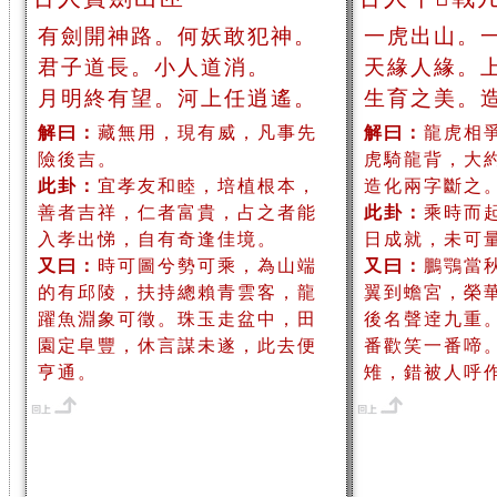
有劍開神路。何妖敢犯神。
一虎出山。
君子道長。小人道消。
天緣人緣。
月明終有望。河上任逍遙。
生育之美。
解曰：
藏無用，現有威，凡事先
解曰：
龍虎相
險後吉。
虎騎龍背，大
此卦：
宜孝友和睦，培植根本，
造化兩字斷之
善者吉祥，仁者富貴，占之者能
此卦：
乘時而
入孝出悌，自有奇逢佳境。
日成就，未可
又曰：
時可圖兮勢可乘，為山端
又曰：
鵬鶚當
的有邱陵，扶持總賴青雲客，龍
翼到蟾宮，榮
躍魚淵象可徵。珠玉走盆中，田
後名聲逹九重
園定阜豐，休言謀未遂，此去便
番歡笑一番啼
亨通。
雉，錯被人呼