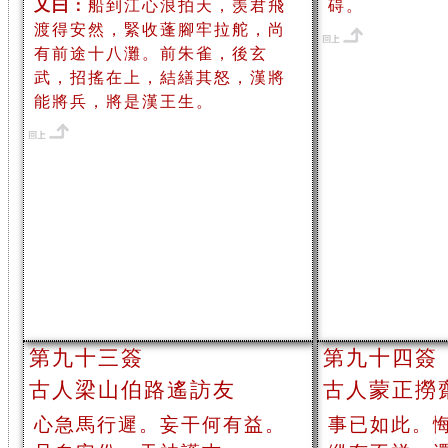
又曰：
船到江心浪拍天，羡君飛
碍。
渡得安然，緊收蓬腳牢拉舵，尚
有前途十八灘。前朱雀，後玄
武，招搖在上，結繕其怒，漢將
能將兵，將是漢王生。
第九十三簽
第九十四簽
古人梁山伯路遙訪友
古人蒙正撈
心急馬行遲。妄干何有益。
事已如此。