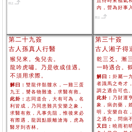
且待時來福氣
內，營為好事
第二十九簽
第三十簽
古人孫真人行醫
古人湘子得
猴兒來。兔兒去。
乾三爻。漸
龍吟虎嘯。乃是收成佳遇。
一時遇合。
不須用求際。
解曰：
卦屬一
者識馬之奇才
解曰：
雙龍伴骷髏水，一雞三蛋
調之遇合可也
九王，膥各物難逢，求醫有救。
此卦：
乃財運
此卦：
志同道合，大有可為，名
象，病勿藥，
利皆成，乃同患難共安樂之象，
明，安樂自在
求醫有救，凡事先阻，惟後來必
之遇合，問病
有際遇，龍因點眼離滄海，虎為
又曰：
曉雨初
醫牙到杏林。