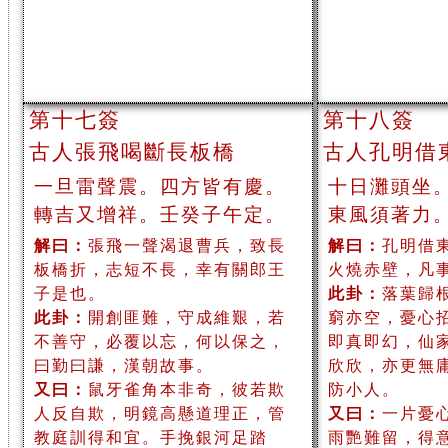
第十七簽
第十八簽
古人張飛喝斷長板橋
古人孔明借
一旦雷聲震。四方皆有慶。
十日灘頭坐
轉吉又增祥。壬癸子午定。
東風須著力
解曰：
張飛一聲渴退曹兵，致長
解曰：
孔明借
板橋折，志短不長，幸有關郎王
火燒赤壁，凡
子是也。
此卦：
落葉歸
此卦：
開創匪難，守成維艱，若
窮亦空，憂心
不善守，必覆以忘，何以保之，
即真即幻，仙
曰勤曰謙，漢朝故事。
欣欣，亦更無
又曰：
鼠牙雀角本非奇，彼若欺
防小人。
人反自欺，明鏡高懸道理正，管
又曰：
一片憂
教庭訓得和宜。手挽銀河足踏
雨艷難留，得