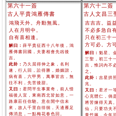
第六十一簽
第六十二簽
古人平貴鴻雁傳書
古人文昌三
鴻飛天外。舟動無風。
吉吉吉。益
人在月明中。
不必多急自
自有喜相逢。
只在初三十
方可必。方
解曰：
薛平貴征西十八年後，鴻
雁傳書回國，夫妻相會先凶後
解曰：
魁星、
吉。
三聖，初三十
此卦：
乃久屈得伸之象，名利
吉，惟詞內不
遂，行人回，訟得勝，婚姻諧，
之。
病有喜，六甲男，萬事皆吉，無
此卦：
吉星拱
往不利，先苦後甜。
兆。
又曰：
君問平生事業奇，前人惜
又曰：
君才一
福後人宜，東南西北皆如意，一
心克體仁，倘
路康莊任你馳。意在閒中信未
將苦煉得天真
來，故人千里自徘徊，天邊雁足
仙，只要功夫
傳消息，一點梅花春色回。
青竹篠，今年