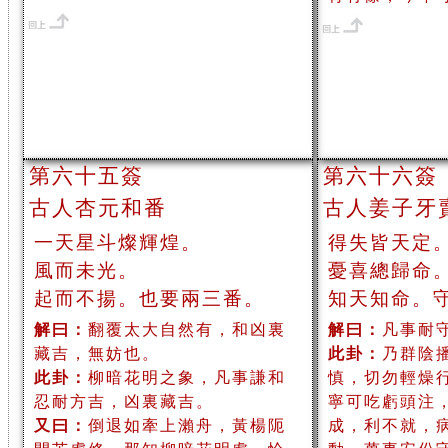
第六十五簽
第六十六簽
古人杏元和番
古人姜子牙
一天星斗燦輝煌。
得失皆天定
風而未光。
憂喜總歸命
起而不揚。也要兩三番。
知天知命。
解曰：
翻覆太大自然有，和凶裏
解曰：
凡事耐
藏吉，無妨也。
此卦：
乃群陰
此卦：
柳暗花明之象，凡事謙和
慎，切勿輕燥
忍耐方吉，凶裏藏吉。
寧可吃虧頭注
又曰：
倒退如牽上瀨舟，黃楊阨
成，利不就，