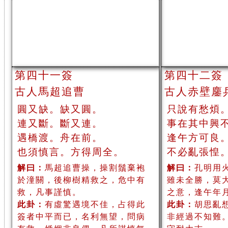
第四十一簽
第四十二簽
古人馬超追曹
古人赤壁鏖
圓又缺。缺又圓。
只說有愁煩
連又斷。斷又連。
事在其中興
遇橋渡。舟在前。
逢午方可良
也須慎言。方得周全。
不必亂張惶
解曰：
馬超追曹操，操割鬚棄袍
解曰：
孔明用
於潼關，後柳樹精救之，危中有
雖未全勝，莫
救，凡事謹慎。
之意，逢午年
此卦：
有虛驚遇境不佳，占得此
此卦：
胡思亂
簽者中平而已，名利無望，問病
非經過不知難