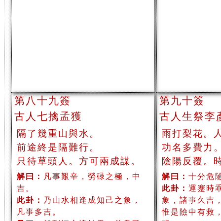
第八十九簽
第九十簽
古人七擒孟獲
古人生祭李
隔了幾重山與水。
雨打梨花。
前途終是隔難行。
功名多費力
只待草頭人。方可兩成謀。
陰陽反覆。
解曰：
凡事艱辛，勞碌之極，中
解曰：
十分危
吉。
此卦：
運蹇時
此卦：
乃山水相逢成知己之象，
象，諸事久吉
凡事多吉。
惟是險中有救