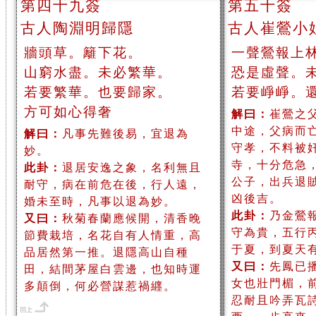
第四十九簽
第五十簽
古人陶淵明歸隱
古人崔鶯小
牆頭草。籬下花。
一聲鶯報上
山窮水盡。未必繁華。
恐是虛聲。
若要繁華。也要歸家。
若要崢崢。
方可如心得奢
解曰：
崔鶯之
中途，父病而
解曰：
凡事先難後易，宜退為
守孝，不料被
妙。
寺，十分危急
此卦：
退居安逸之象，名利無且
公子，出兵退
耐守，病在前危在後，行人遠，
凶後吉。
婚未至時，凡事以退為妙。
此卦：
乃金鶯
又曰：
秋菊春蘭應候開，清香晚
守為貴，五行
節費栽培，名花自有人情重，高
于夏，到夏天
品居然第一推。退隱高山自種
又曰：
先鳳已
田，結間茅屋白雲邊，也知時運
女也壯門楣，
多顛倒，何必營謀惹禍纒。
忍耐且吟弄瓦