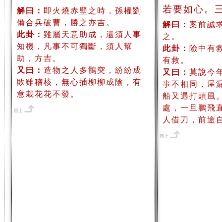
若要如心。
解曰：
即火燒赤壁之時，孫權劉
備合兵破曹，勝之亦吉。
解曰：
案前誠
此卦：
雖屬天意助成，還須人事
之。
知機，凡事不可獨斷，須人幫
此卦：
險中有
助，方吉。
有救。
又曰：
造物之人多鶻突，紛紛成
又曰：
莫說今
敗雖稽核，無心插柳柳成陰，有
事不相同，屋
意栽花花不發。
船又遇打頭風
處，一旦鵬飛
人借刀，前途