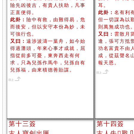
險先凶後吉，有貴人扶助，凡事
耳。
正直便得。
此卦：
名有利
此卦：
險中有救，由難得易，危
但一切謀為以
而後安，但以安守本份為妙，未
則萬無成功也
可強行也。
又曰：
雲散月
又曰：
遠涉波濤一葉舟，如今始
逢，張可方抵
得過灘頭，年來心事才成就，屈
功名富貴不由
指從前多可憂，東奔西走有何
成，從茲聲名
求，只為兒孫作馬牛，兒孫自有
報天恩。
兒孫福，由來積德善貽謀。
第十三簽
第十四簽
古人寶劍出匣
古人牛戰