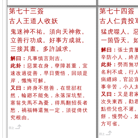
第七十三簽
第七十四簽
古人王道人收妖
古人仁貴投
鬼迷神不祐。須向天神救。
猛虎噬人。
立善行功成。好事方成就。
一箇昏天。
三接其晝。多許誠求。
解曰：
張士貴
辛防小人，終
解曰：
凡事慎言則吉。
此卦：
勞而無
此卦：
惡業在身，孽障甚重，宜
名利不成，行
速改過從善，早日覺悟，回頭是
病纒綿，官訟
岸，懺悔可解。
事辛苦，小人
又曰：
終身不慈善，在世郤枉
又曰：
又是君
然，輪廻不能免，永落深坑塹。
次失東西，勸
塞翁失馬不為憂，得馬翻招長者
點些兒也不遲
愁，禍福轉還無一定，須從倚伏
餅，慢勞心，
究根由。
方可省。