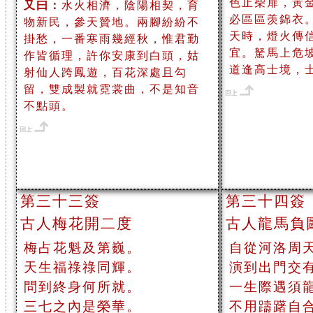
色止柴扉，黃
又曰：
水火相濟，陰陽相契，育
必區區羡錦衣
物新民，參天贊地。兩腳紛紛不
天時，燈火傳
掛愁，一番寒雨幾經秋，惟君勤
宜。駑馬上危
作皆循理，許你安康到白頭，姑
道逢高士境，
射仙人跨鳳遊，百花深處且勾
留，雙成製就霓裳曲，不是知音
不點頭。
第三十三簽
第三十四簽
古人梅花開二度
古人龍馬負
梅占花魁及第巍。
自從河洛周
天生福祿祿同輝。
演到出門交
問到終身何所就。
一生際遇須
三七之內是榮華。
不用躊躇自