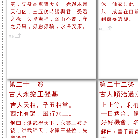
雲，立身高處覽天文，嫦娥本是
休，仙家只此
天仙侶，三五仍時說與君。受君
煎，成全在目
之祿，久降吉祥，盈而不覆，守
到處要週旋。
之乃昌，毋怠毋驕，永保安康。
第二十一簽
第二十二簽
古人永樂王登基
古人順治過
吉人天相。子丑相當。
上上等。利
西北有榮。風行水上。
一日遇合。
好好機會。
解曰：
洪武得天下，永樂王被貶
後，洪武歸天，永樂王登位，先
解曰：
垂手而
難後易。