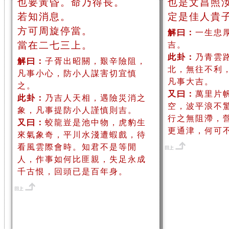
也要黃昏。命乃得長。
也是文昌照
若知消息。
定是佳人貴
方可周旋停當。
解曰：
一生忠
當在二七三上。
吉。
此卦：
乃青雲
解曰：
子胥出昭關，艱辛險阻，
北，無往不利
凡事小心，防小人謀害切宜慎
凡事大吉。
之。
又曰：
萬里片
此卦：
乃吉人天相，遇險災消之
空，波平浪不
象，凡事提防小人謹慎則吉。
行之無阻滯，
又曰：
蛟龍豈是池中物，虎豹生
更通津，何可
來氣象奇，平川水淺遭蝦戲，待
看風雲際會時。知君不是等閒
人，作事如何比匪親，失足永成
千古恨，回頭已是百年身。