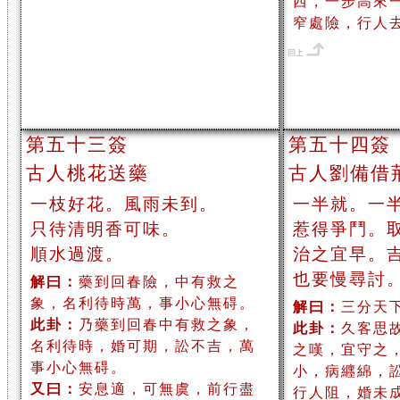
西，一步高來
窄處險，行人
第五十三簽
第五十四簽
古人桃花送藥
古人劉備借
一枝好花。風雨未到。
一半就。一
只待清明香可味。
惹得爭鬥。
順水過渡。
治之宜早。
也要慢尋討
解曰：
藥到回春險，中有救之
象，名利待時萬，事小心無碍。
解曰：
三分天
此卦：
乃藥到回春中有救之象，
此卦：
久客思
名利待時，婚可期，訟不吉，萬
之嘆，宜守之
事小心無碍。
小，病纒綿，
又曰：
安息適，可無虞，前行盡
行人阻，婚未