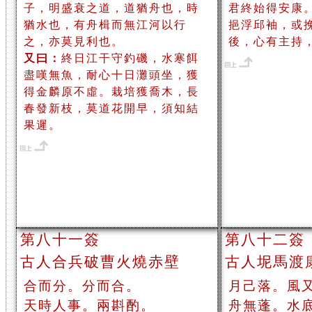
子，明盛衰之道，道猶舟也，時
君終始得安康
猶水也，有舟楫而無江河以行
挹浮邱袖，或
之，亦莫見利也。
後，心有主持
又曰：
終日江干守釣磯，水寒餌
盡嘆無魚，耐心十日灘頭坐，獲
得金麟原不虛。栽培獲喬木，長
春發新枝，莫道花開早，須知結
果遲。
第八十一簽
第八十二簽
古人合兵破曹火燒赤壁
古人坭馬渡
合而分。分而合。
月己落。風
天時人事。兩斟酌。
舟無蓬。水