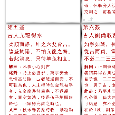
儀，休聽旁人
克副之，前程
第五簽
第六簽
古人亢龍得水
古人劉備取
柔順而靜。坤之六爻皆吉。
如爭如戰。
陰盛於陽。不怕亢龍之悔。
從吉而貞。
若此消息。只待羊兔相宜。
不必二二三
解曰：
凡事小心則吉
解曰：
正副爭
此卦：
乃正必勝邪，萬事安全，
者謂其得西川
怠惰當防險，占者隨遇而安，不
君子也，二二
可強為也，人未得時如金龍被孚
也，男子吉，
者，亢金龍遊於廣寒，不遇親
此卦：
乃平步
友，囊空如洗，後遇伍子垣贈銀
合必得，係大
於他，回家得完聚之時也。
可妬忌，亦不
又曰：
秋禾春麥應時收，勤種勤
在於城，劃