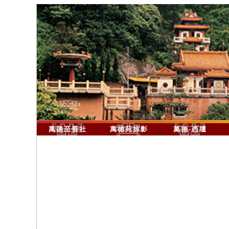
萬德至善社
萬德苑掠影
萬德-西壇