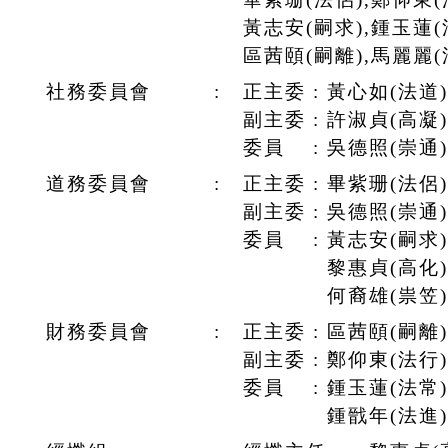
黃志安(嗣求),鍾玉蓮(
區茜頤(嗣離),馬麗麗(
社務委員會
:
正主委 : 黃心如(法道)
副主委 : 許淑貞(高凝)
委員 : 吳德照(崇通)
道務委員會
:
正主委 : 畢紫珊(法侶)
副主委 : 吳德照(崇通)
委員 : 黃志安(嗣求)
黎惠貞(高化),楊瑞
何裔雄(祟笠)
財務委員會
:
正主委 : 區茜頤(嗣離)
副主委 : 鄭仰東(法行)
委員 : 鍾玉蓮(法常)
鍾戩年(法進)