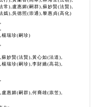
法常),盧惠媚(嗣群),蘇妙賢(法賢),
法嫣),吳德照(崇通),黎惠貞(高化)
,
,
,楊瑞珍(嗣珍)
,
,蘇妙賢(法賢),黃心如(法道),
珍(嗣珍),李財嬌(高花),
,
,盧惠媚(嗣群),何裔雄(祟笠),