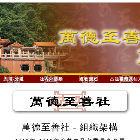
大埔-分壇
社內外活動
道教淺述
呂祖靈籤及仙
萬德至善社 - 組織架構