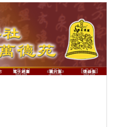
方
電子經書
圖片集
懷緬集