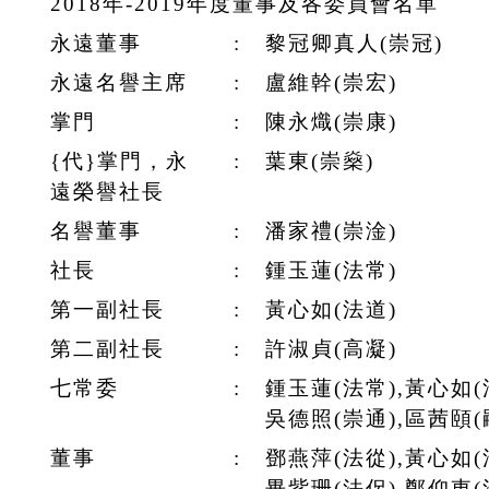
2018年-2019年度董事及各委員會名單
永遠董事
:
黎冠卿真人(崇冠)
永遠名譽主席
:
盧維幹(崇宏)
掌門
:
陳永熾(崇康)
{代}掌門，永
:
葉東(崇燊)
遠榮譽社長
名譽董事
:
潘家禮(崇淦)
社長
:
鍾玉蓮(法常)
第一副社長
:
黃心如(法道)
第二副社長
:
許淑貞(高凝)
七常委
:
鍾玉蓮(法常),黃心如(
吳德照(崇通),區茜頤(
董事
:
鄧燕萍(法從),黃心如(
畢紫珊(法侶),鄭仰東(