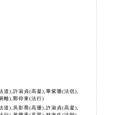
法道),許淑貞(高凝),畢紫珊(法侶),
嗣離),鄭仰東(法行)
法道),吳影喬(高珊),許淑貞(高凝),
法行),黃蘭香(高翠),林海生(法朝),