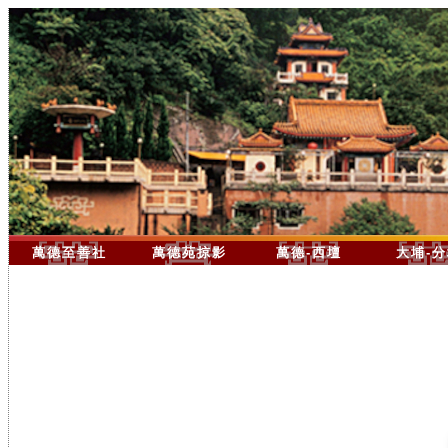
萬德至善社
萬德苑掠影
萬德-西壇
大埔-