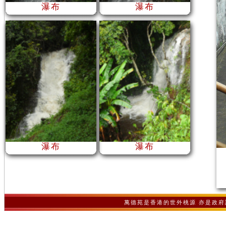
瀑布
瀑布
瀑布
瀑布
萬德苑是香港的世外桃源 亦是政府認可之非