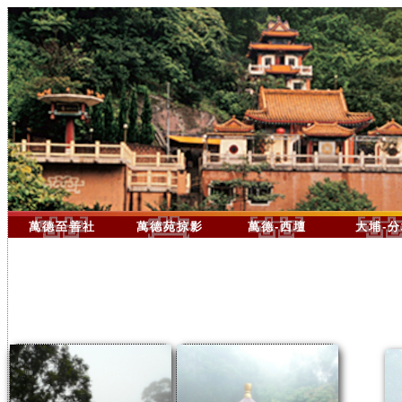
萬德至善社
萬德苑掠影
萬德-西壇
大埔-