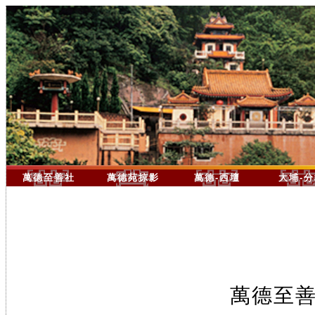
萬德至善社
萬德苑掠影
萬德-西壇
大埔-
萬德至善