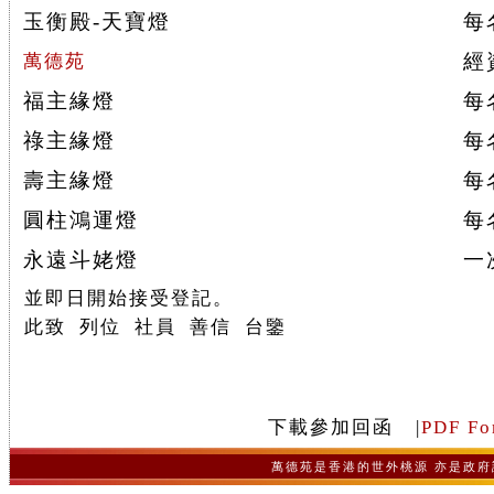
玉衡殿-天寶燈
每
經
萬德苑
福主緣燈
每
祿主緣燈
每
壽主緣燈
每
圓柱鴻運燈
每
永遠斗姥燈
一
並即日開始接受登記。
此致 列位 社員 善信 台鑒
下載參加回函
|
PDF Fo
萬德苑是香港的世外桃源 亦是政府認可之非