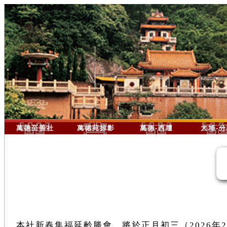
萬德至善社
萬德苑掠影
萬德-西壇
大埔-
本社新春集福延齡勝會，將於正月初三（2026