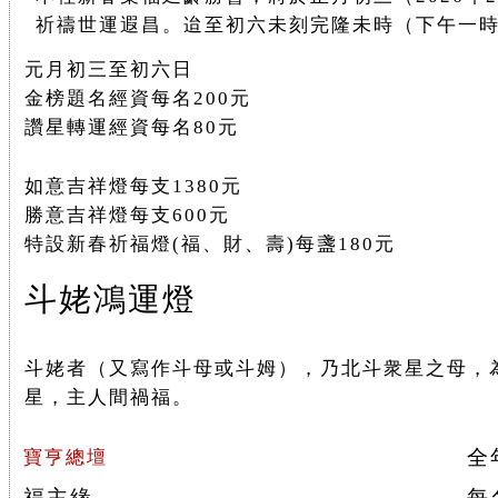
祈禱世運遐昌。迨至初六未刻完隆未時（下午一
元月初三至初六日
金榜題名經資每名200元
讚星轉運經資每名80元
如意吉祥燈每支1380元
勝意吉祥燈每支600元
特設新春祈福燈(福、財、壽)每盞180元
斗姥鴻運燈
斗姥者（又寫作斗母或斗姆），乃北斗衆星之母，
星，主人間禍福。
全
寶亨總壇
福主緣
每