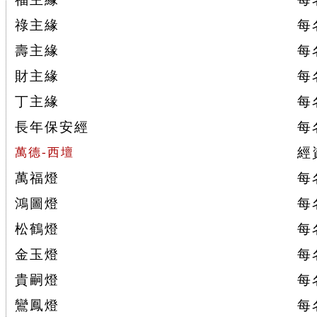
祿主緣
每
壽主緣
每
財主緣
每
丁主緣
每
長年保安經
每
經
萬德-西壇
萬福燈
每
鴻圖燈
每
松鶴燈
每
金玉燈
每
貴嗣燈
每
鸞鳳燈
每